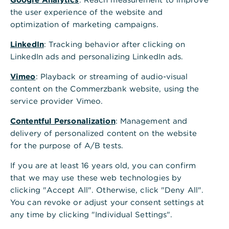
Ihre Firma nutzt das
the user experience of the website and
Firmenkundenportal bereits
optimization of marketing campaigns.
LinkedIn
: Tracking behavior after clicking on
Ihre Firma nutzt das
LinkedIn ads and personalizing LinkedIn ads.
Firmenkundenportal bisher noch nicht
Vimeo
: Playback or streaming of audio-visual
content on the Commerzbank website, using the
Ihre Firma ist noch kein Firmenkunde
service provider Vimeo.
der Commerzbank
Contentful Personalization
: Management and
delivery of personalized content on the website
for the purpose of A/B tests.
Weiterführende Informationen
Erfahren Sie mehr über unsere allgemeinen
If you are at least 16 years old, you can confirm
Informationen zu Vollmachten
.
that we may use these web technologies by
clicking "Accept All". Otherwise, click "Deny All".
You can revoke or adjust your consent settings at
any time by clicking "Individual Settings".