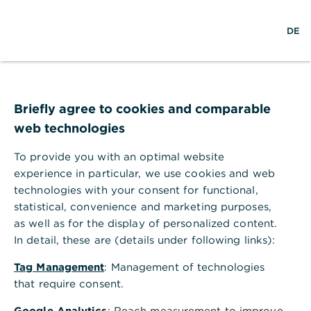
Hilfebereich
EN
DE
Hilfebereich
Firmenkundenportal & Corporate Banking App
Briefly agree to cookies and comparable
Zugang zum Firmenkundenportal erhalten
web technologies
Zugang zum Firmenkundenportal
erhalten
To provide you with an optimal website
experience in particular, we use cookies and web
Sie haben als verfügungsberechtigte,
technologies with your consent for functional,
mitarbeitende Person eines Firmenkunden die
statistical, convenience and marketing purposes,
Möglichkeit, Zugänge für das Firmenkundenportal
as well as for the display of personalized content.
mithilfe unseres digitalen Selfservices oder bei
In detail, these are (details under following links):
Ihrem zuständigen Firmenkundenservice zu
beantragen. Falls Sie generell noch kein
Tag Management
: Management of technologies
Firmenkonto bei uns haben, können Sie dieses
that require consent.
ebenfalls digital beantragen.
Google Analytics
: Reach measurement to improve