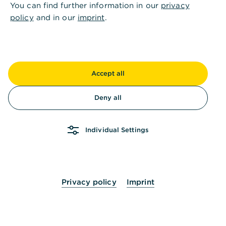
You can find further information in our
privacy
policy
and in our
imprint
.
Ist diese Information hilfreich?
Ja
Nein
Accept all
Deny all
Individual Settings
Andere fragten auch
:
Privacy policy
Imprint
Übersicht der Serviceangebote
Personen- und Kontaktdaten einsehen und