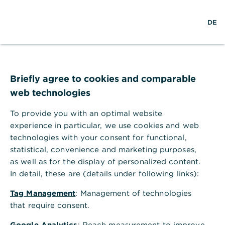
Hilfebereich
EN
DE
Willkommen im Hilfebereich
Briefly agree to cookies and comparable
für Firmenkunden!
web technologies
Suchen
To provide you with an optimal website
experience in particular, we use cookies and web
technologies with your consent for functional,
statistical, convenience and marketing purposes,
Beliebteste Selfservices
as well as for the display of personalized content.
Schnelle Hilfe zu den wichtigsten Themen: Hier
In detail, these are (details under following links):
gelangen Sie direkt zu dem gewünschten Service
der Commerzbank.
Tag Management
: Management of technologies
that require consent.
Google Analytics
: Reach measurement to improve