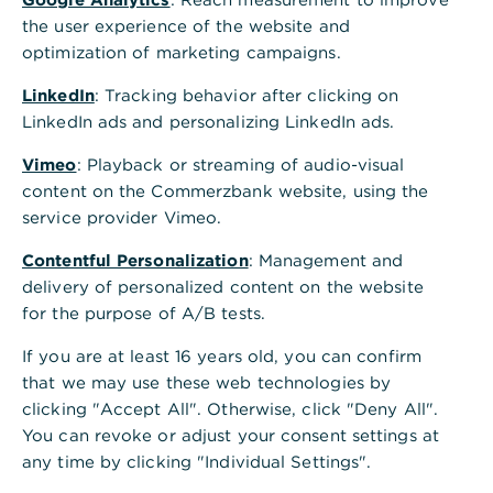
Kontaktdaten
Firmenkunden-
the user experience of the website and
verwalten
portal-PIN anfordern
optimization of marketing campaigns.
LinkedIn
: Tracking behavior after clicking on
LinkedIn ads and personalizing LinkedIn ads.
Teilnehmernummer
Bankauskunft
anfordern
anfordern
Vimeo
: Playback or streaming of audio-visual
content on the Commerzbank website, using the
service provider Vimeo.
Bestätigung
Upload Center
Bankverbindung
aufrufen
Contentful Personalization
: Management and
anfordern
delivery of personalized content on the website
for the purpose of A/B tests.
If you are at least 16 years old, you can confirm
Kontoauszug/
Nutzer nachmelden
Umsatzliste erstellen
that we may use these web technologies by
clicking "Accept All". Otherwise, click "Deny All".
You can revoke or adjust your consent settings at
any time by clicking "Individual Settings".