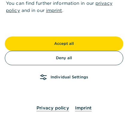
Gerade beliebt
You can find further information in our
privacy
policy
and in our
imprint
.
Ein Blick auf die Trends: Hier finden Sie die
Themen, die derzeit im Fokus stehen.
Accept all
Deny all
Individual Settings
Zugang zum Firmenkundenportal
erhalten
Sie haben als verfügungsberechtigte,
Privacy policy
Imprint
mitarbeitende Person eines Firmenkunden die
Möglichkeit, Zugänge für das
Firmenkundenportal mithilfe unseres digitalen
Selfservices oder bei Ihrem zuständigen