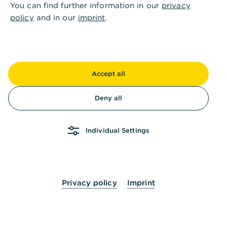
You can find further information in our
privacy
klicken Sie auf "Weiter".
policy
and in our
imprint
.
Der neue Kontakt ist gespeichert und wird
Ihnen in der Liste Ihrer Kontakte im Adressbuch
angezeigt. Sie können ihn ab sofort für die
Erfassung von Zahlungsaufträgen verwenden.
Accept all
Deny all
Individual Settings
Ist diese Information hilfreich?
Ja
Nein
Privacy policy
Imprint