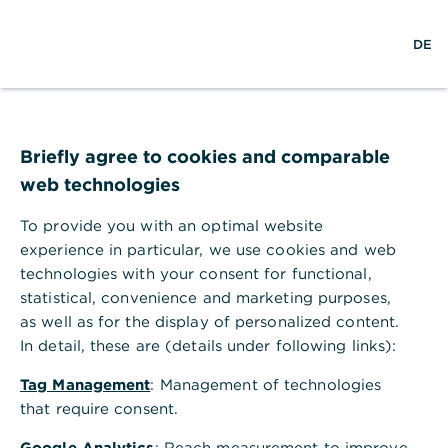
Hilfebereich
EN
DE
Hilfebereich
Firmenkundenportal & Corporate Banking App
Briefly agree to cookies and comparable
Wie kann ich einen neuen Kontakt im Adressbuch erfassen?
web technologies
Wie kann ich einen neuen Kontakt
im Adressbuch erfassen?
To provide you with an optimal website
experience in particular, we use cookies and web
Im Adressbuch von Global Payment Plus verwalten
technologies with your consent for functional,
Sie Kontakte und Bankverbindungen Ihrer
statistical, convenience and marketing purposes,
Geschäftspartner, die Sie bei der Erfassung von
as well as for the display of personalized content.
Zahlungsaufträgen verwenden können. Das
In detail, these are (details under following links):
Adressbuch gehört grundsätzlich zum EBICS-
Kunden Ihres primären Commerzbank-Zugangs und
Tag Management
: Management of technologies
kann von allen Teilnehmern dieser Kunden
that require consent.
verwaltet werden. Sie können neue Kontakte über
einen
Adressbuch Import
hinzufügen oder diese
Google Analytics
: Reach measurement to improve