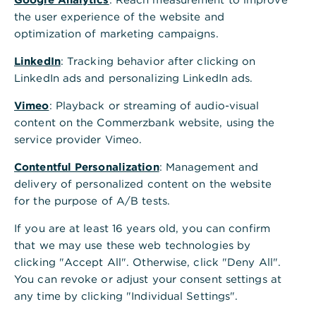
Wählen Sie anschließend mit einem Mausklick
the user experience of the website and
die gewünschte Sprache aus.
optimization of marketing campaigns.
Hinweis: Die ausgewählte Sprache wird
LinkedIn
: Tracking behavior after clicking on
gespeichert und bei künftigen Anmeldungen
LinkedIn ads and personalizing LinkedIn ads.
automatisch angewendet.
Vimeo
: Playback or streaming of audio-visual
content on the Commerzbank website, using the
Weiterführende Informationen
service provider Vimeo.
Global Payment Plus ist in den folgenden
Sprachen verfügbar: Deutsch, Englisch,
Contentful Personalization
: Management and
Chinesisch, Französisch, Italienisch,
delivery of personalized content on the website
Niederländisch, Spanisch und Tschechisch.
for the purpose of A/B tests.
If you are at least 16 years old, you can confirm
that we may use these web technologies by
clicking "Accept All". Otherwise, click "Deny All".
You can revoke or adjust your consent settings at
any time by clicking "Individual Settings".