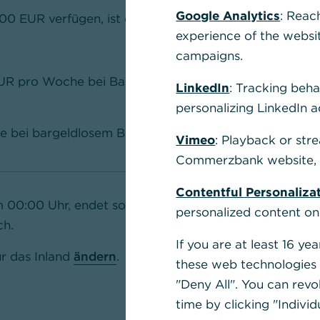
Google Analytics
: Reac
00 EUR verfügen, ist damit auch Ihr
experience of the websi
campaigns.
UR pro Woche bei Bargeldbezug am
LinkedIn
: Tracking beha
personalizing LinkedIn a
 bei bargeldlosem Bezahlen
Vimeo
: Playback or str
Commerzbank website, u
Contentful Personaliza
 00:00 Uhr, endet sonntags um 23:59 Uhr und
personalized content on
ch.
If you are at least 16 y
ür das Inland
ändern
.
these web technologies b
"Deny All". You can revo
time by clicking "Individ