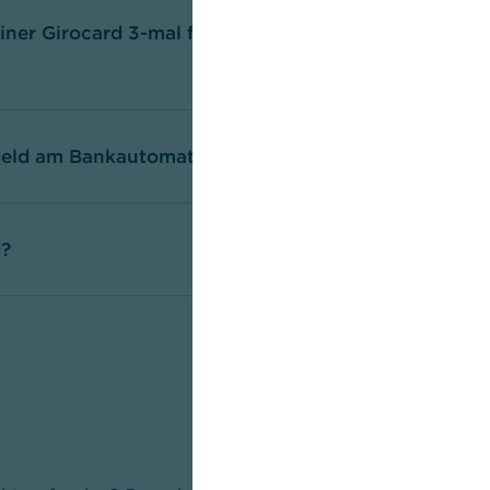
iner Girocard 3-mal falsch eingegeben
 Geld am Bankautomaten abhebe?
d?