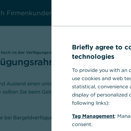
ich Firmenkunden
Briefly agree to 
hoch ist der Verfügungsrahmen der Girocard?
technologies
rfügungsrahmen der
To provide you with an o
use cookies and web tec
d Ausland einen unterschiedlichen
statistical, convenience
 sollten Sie beim Geldabheben und beim
display of personalized c
following links):
Tag Management
: Mana
e bei Bargeldverfügungen am Bankautomaten
consent.