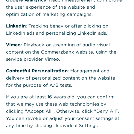
der Dokumente im elektronischen Postfach" zur
the user experience of the website and
Verfügung, alle anderen haben diese Möglichkeit
optimization of marketing campaigns.
nicht.
LinkedIn
: Tracking behavior after clicking on
LinkedIn ads and personalizing LinkedIn ads.
Vimeo
: Playback or streaming of audio-visual
content on the Commerzbank website, using the
service provider Vimeo.
Contentful Personalization
: Management and
Ist diese Information hilfreich?
delivery of personalized content on the website
Ja
Nein
for the purpose of A/B tests.
If you are at least 16 years old, you can confirm
that we may use these web technologies by
clicking "Accept All". Otherwise, click "Deny All".
You can revoke or adjust your consent settings at
any time by clicking "Individual Settings".