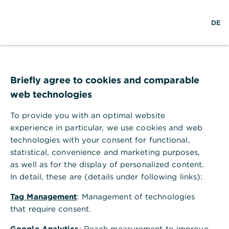
Hilfebereich
EN
DE
Hilfebereich
Firmenkundenportal & Corporate Banking App
Briefly agree to cookies and comparable
Wie aktiviere ich die erweiterte Postfachansicht im Postfach?
web technologies
Wie aktiviere ich die erweiterte
Postfachansicht im Postfach?
To provide you with an optimal website
experience in particular, we use cookies and web
Wenn Sie die Zusatzberechtigung "Berechtigung
technologies with your consent for functional,
zur Ansicht der Dokumente im elektronischen
statistical, convenience and marketing purposes,
Postfach" haben, ist die Ansicht beim Aufruf des
as well as for the display of personalized content.
Postfaches direkt aktiviert. Diese Einstellung kann
In detail, these are (details under following links):
jederzeit über "Einstellungen – Erweiterte
Postfachansicht" aufgerufen und dort aktiviert
Tag Management
: Management of technologies
oder deaktiviert werden. Die erweiterte
that require consent.
Postfachansicht steht nur gesetzlichen Vertretern
sowie Personen mit der "Berechtigung zur Ansicht
Google Analytics
: Reach measurement to improve