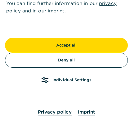
You can find further information in our
privacy
Andere fragten auch
:
policy
and in our
imprint
.
Dokumente digital erhalten mit dem
elektronischen Postfach
Accept all
Informationen zu ehemaligen Produkten im
Deny all
Postfach
Individual Settings
Steht das elektronische Postfach in der
Corporate Banking-App zur Verfügung?
Privacy policy
Imprint
Ist die Verschiebung von Dokumenten in den
Papierkorb unwiderruflich?