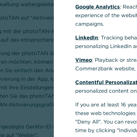
altung weitergeleitet.
Google Analytics
: Reac
experience of the websi
otoTAN auf "Aktivieren".
campaigns.
ung mit der photoTAN-App oder dem Lesegerät
LinkedIn
: Tracking beha
 auf das entsprechende Feld.
personalizing LinkedIn a
erung der photoTAN über Ihr Smartphone und
Vimeo
: Playback or str
en möchten, können Sie die nachfolgend
Commerzbank website, u
en Sie einfach den Anweisungen in der
ierung in der App, loggen Sie sich aus dem
Contentful Personaliza
amit Ihre Einstellungen wirksam werden.
personalized content on
ten Sie das photoTAN-Lesegerät.
AN-Aktivierungsgrafik aus dem
If you are at least 16 y
these web technologies b
"Deny All". You can revo
ngezeigte Geräte-ID im Eingabefeld im
time by clicking "Individ
e auf "Weiter".