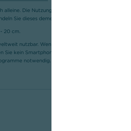
h alleine. Die Nutzung Ihres Lesegerätes ist
handeln Sie dieses dementsprechend vertraulich.
 - 20 cm.
ltweit nutzbar. Wenn Sie ein Lesegerät und
n Sie kein Smartphone / Tablet. Neben App
Programme notwendig.