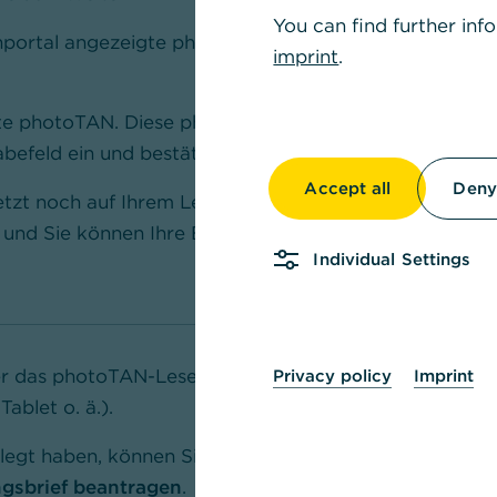
You can find further inf
nportal angezeigte photoTAN-Grafik mit Ihrem
imprint
.
ste photoTAN. Diese photoTAN geben Sie im
efeld ein und bestätigen mit "Weiter".
Accept all
Deny 
etzt noch auf Ihrem Lesegerät bestätigen. Erst
ig und Sie können Ihre Bankgeschäfte mit dem
Individual Settings
r das photoTAN-Lesegerät in Kombination mit
Privacy policy
Imprint
ablet o. ä.).
rlegt haben, können Sie jederzeit schnell und
ngsbrief beantragen
.