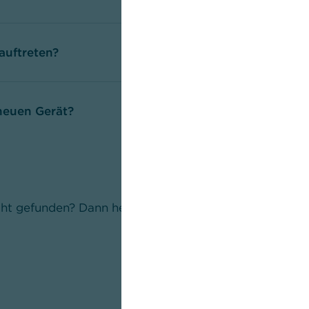
auftreten?
neuen Gerät?
ht gefunden? Dann helfen wir Ihnen gerne