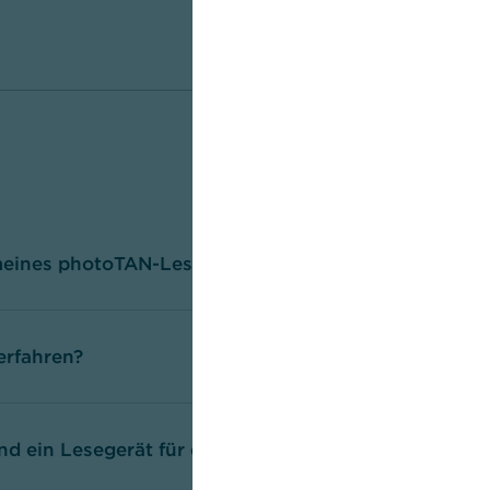
meines photoTAN-Lesegerätes?
erfahren?
und ein Lesegerät für das photoTAN-