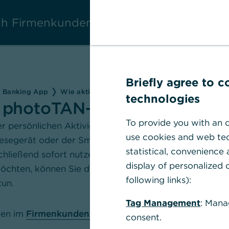
ich Firmenkunden
Briefly agree to 
e Banking App
Wie aktiviere ich das photoTAN-Verfahren?
technologies
s photoTAN-Verfahren?
To provide you with an o
er persönlichen Aktivierungsgrafik erhalten
use cookies and web tec
esegerät oder der Smartphone-App das
statistical, convenience
chließend sofort nutzen. Wenn Sie
display of personalized c
chten, können Sie dies ohne
following links):
tun.
Tag Management
: Mana
ten im
Firmenkundenportal
an.
consent.