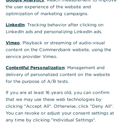
Berechtigte neben einer Bestätigung auch
the user experience of the website and
Anpassungen der Daten beziehungsweise eine
optimization of marketing campaigns.
Löschung des kompletten Auftrags vornehmen.
LinkedIn
: Tracking behavior after clicking on
LinkedIn ads and personalizing LinkedIn ads.
Vimeo
: Playback or streaming of audio-visual
content on the Commerzbank website, using the
service provider Vimeo.
Contentful Personalization
: Management and
Ist diese Information hilfreich?
delivery of personalized content on the website
Ja
Nein
for the purpose of A/B tests.
If you are at least 16 years old, you can confirm
that we may use these web technologies by
clicking "Accept All". Otherwise, click "Deny All".
You can revoke or adjust your consent settings at
any time by clicking "Individual Settings".