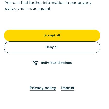
You can find further information in our
privacy
Andere fragten auch
:
policy
and in our
imprint
.
Erhalte ich eine Erinnerung zum
Fälligkeitstermin?
Accept all
Für welche Währungen kann ich online ein
Deny all
Termingeld anlegen?
Individual Settings
Gibt es Vorgaben bezüglich des
Anlagebetrages?
Privacy policy
Imprint
Gibt es eine Möglichkeit der Wiederanlage oder
Prolongation beim Termingeld?