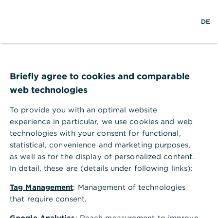
Hilfebereich
EN
DE
Hilfebereich
Anlage & Risikomanagement
Kann ich die Freigabe einer Anlage nur allein vornehmen?
Briefly agree to cookies and comparable
Kann ich die Freigabe einer Anlage
web technologies
nur allein vornehmen?
To provide you with an optimal website
Grundsätzliche Voraussetzung ist das
experience in particular, we use cookies and web
Vorhandensein einer entsprechenden Vollmacht.
technologies with your consent for functional,
Diese muss entweder eine
statistical, convenience and marketing purposes,
Einzelverfügungsberechtigung
(beispielsweise
as well as for the display of personalized content.
Bankvollmacht, erweiterte Vollmacht oder sonstige
In detail, these are (details under following links):
Vollmachten) oder eine allgemeine
Verfügungsberechtigung enthalten. Letztere würde
Tag Management
: Management of technologies
zu einer gemeinschaftlichen Freigabe mit einer
that require consent.
weiteren bevollmächtigten Person in der
Auftragsübersicht führen. Hier kann der zweite
Google Analytics
: Reach measurement to improve